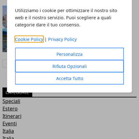
Alla scoperta della Puglia
Utilizziamo i cookie per ottimizzare il nostro sito
web e il nostro servizio. Puoi scegliere a quali
11 ago 2016
categorie dare il tuo consenso.
Cookie Policy
|
Privacy Policy
Personalizza
Articolo Precedente
Articolo Successivo
Rifiuta Opzionali
Accetta Tutto
CATEGORIE
Speciali
Estero
Itinerari
Eventi
Italia
Italia