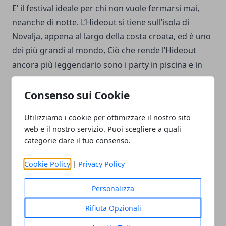
E’ il festival ideale per chi non vuole fermarsi mai,
neanche di notte. L’Hideout si tiene sull’isola di
Novalja, appena al largo della costa croata, ed è uno
dei più grandi al mondo, Ciò che rende l’Hideout
ancora più leggendario sono i party in piscina e in
barca, perfetti per vivere fino in fondo un'atmosfera
di festa davvero unica.
Consenso sui Cookie
Utilizziamo i cookie per ottimizzare il nostro sito
RedFest DXB, Dubai
web e il nostro servizio. Puoi scegliere a quali
E’ uno dei principali festival musicali di Dubai, per chi
categorie dare il tuo consenso.
ama la musica pop. I critici lo hanno scelto come
miglior festival di musica del Medio Oriente e, pur
Cookie Policy
|
Privacy Policy
essendo della durata di soli due giorni, al
Personalizza
RedFestDXB si sono esibiti in passato artisti come
Iggy Azalea e i The Lumineers.
Rifiuta Opzionali