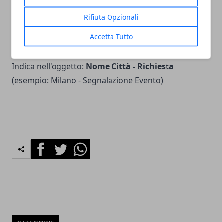
community nelle nostre iniziative.
Rifiuta Opzionali
Accetta Tutto
Vuoi contattare la redazione?
Scrivi a
redazione@citta365.it
Indica nell'oggetto:
Nome Città - Richiesta
(esempio: Milano - Segnalazione Evento)
Facebook
Twitter
Whatsapp