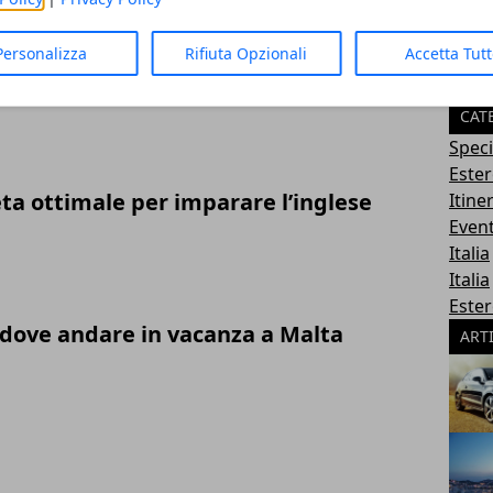
Personalizza
Rifiuta Opzionali
Accetta Tut
a: visitare Atene e rilassarsi alle isole
CAT
Speci
Este
a ottimale per imparare l’inglese
Itine
Event
Italia
Italia
Este
i dove andare in vacanza a Malta
ART