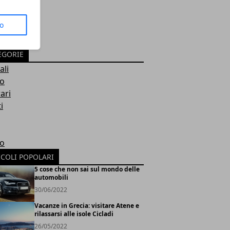
to
EGORIE
ali
ro
rari
i
ro
ICOLI POPOLARI
5 cose che non sai sul mondo delle
automobili
30/06/2022
Vacanze in Grecia: visitare Atene e
rilassarsi alle isole Cicladi
26/05/2022