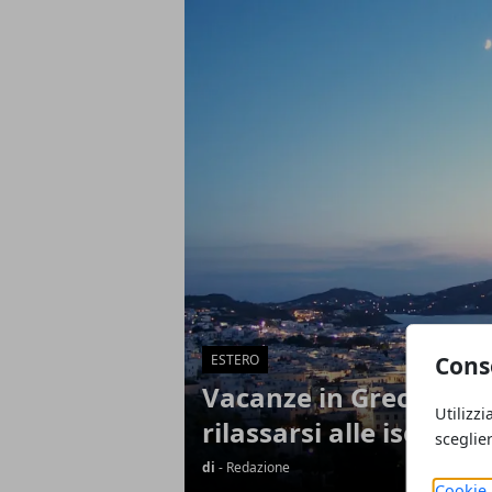
Articoli in Evidenza
Cons
ESTERO
Vacanze in Grecia: vis
Utilizzi
rilassarsi alle isole Cic
sceglie
di
- Redazione
Cookie 