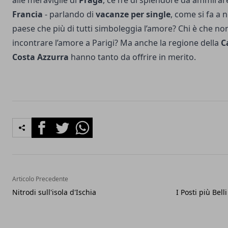
alle meraviglie di
Praga
, ce n’è di splendore da ammirar
Francia
- parlando di
vacanze per single
, come si fa a 
paese che più di tutti simboleggia l’amore? Chi è che n
incontrare l’amore a Parigi? Ma anche la regione della
C
Costa Azzurra
hanno tanto da offrire in merito.
Facebook
Twitter
Whatsapp
Articolo Precedente
Nitrodi sull'isola d'Ischia
I Posti più Bell