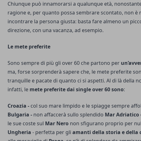
Chiunque può innamorarsi a qualunque età, nonostante 
ragione e, per quanto possa sembrare scontato, non è m
incontrare la persona giusta: basta fare almeno un picco
direzione, con una vacanza, ad esempio.
Le mete preferite
Sono sempre di più gli over 60 che partono per
un’avve
ma, forse sorprenderà sapere che, le mete preferite s
tranquille e pacate di quanto ci si aspetti. Al di là della 
infatti, le
mete preferite dai single over 60 sono
:
Croazia -
col suo mare limpido e le spiagge sempre affol
Bulgaria -
non affaccerà sullo splendido
Mar Adriatico
le sue coste sul
Mar Nero
non sfigurano proprio per nul
Ungheria
- perfetta per gli
amanti della storia e della 