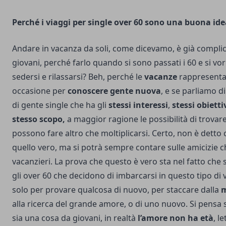
Perché i viaggi per single over 60 sono una buona ide
Andare in vacanza da soli, come dicevamo, è già compli
giovani, perché farlo quando si sono passati i 60 e si vo
sedersi e rilassarsi? Beh, perché le
vacanze
rappresenta
occasione per
conoscere gente nuova
, e se parliamo d
di gente single che ha gli
stessi interessi
,
stessi obietti
stesso scopo,
a maggior ragione le possibilità di trova
possono fare altro che moltiplicarsi. Certo, non è detto c
quello vero, ma si potrà sempre contare sulle amicizie ch
vacanzieri. La prova che questo è vero sta nel fatto che
gli over 60 che decidono di imbarcarsi in questo tipo di 
solo per provare qualcosa di nuovo, per staccare dalla
m
alla ricerca del grande amore, o di uno nuovo. Si pensa
sia una cosa da giovani, in realtà
l’amore non ha età
, l