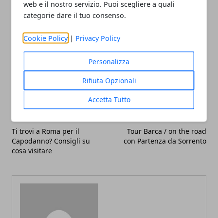
davvero straordinaria.
web e il nostro servizio. Puoi scegliere a quali
categorie dare il tuo consenso.
Cookie Policy
|
Privacy Policy
Personalizza
Facebook
Twitter
Whatsapp
Rifiuta Opzionali
Accetta Tutto
Articolo Precedente
Articolo Successivo
Ti trovi a Roma per il
Tour Barca / on the road
Capodanno? Consigli su
con Partenza da Sorrento
cosa visitare