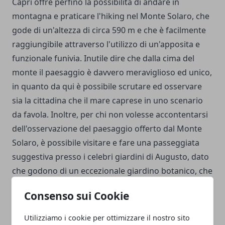
Capri offre perfino la possibilità di andare in
montagna e praticare l'hiking nel Monte Solaro, che
gode di un'altezza di circa 590 m e che è facilmente
raggiungibile attraverso l'utilizzo di un'apposita e
funzionale funivia. Inutile dire che dalla cima del
monte il paesaggio è davvero meraviglioso ed unico,
in quanto da qui è possibile scrutare ed osservare
sia la cittadina che il mare caprese in uno scenario
da favola. Inoltre, per chi non volesse accontentarsi
dell'osservazione del paesaggio offerto dal Monte
Solaro, è possibile visitare e fare una passeggiata
suggestiva presso i celebri giardini di Augusto, dato
che godono di un eccezionale giardino botanico, che
è provvisto di statue antiche e specie vegetali molto
Consenso sui Cookie
caratteristiche e curate, nonché di sentieri
particolari e di una vista panoramica sul mare
Utilizziamo i cookie per ottimizzare il nostro sito